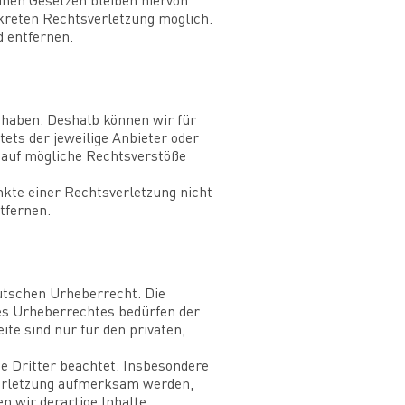
inen Gesetzen bleiben hiervon
nkreten Rechtsverletzung möglich.
 entfernen.
s haben. Deshalb können wir für
tets der jeweilige Anbieter oder
g auf mögliche Rechtsverstöße
nkte einer Rechtsverletzung nicht
tfernen.
eutschen Urheberrecht. Die
des Urheberrechtes bedürfen der
te sind nur für den privaten,
te Dritter beachtet. Insbesondere
sverletzung aufmerksam werden,
 wir derartige Inhalte