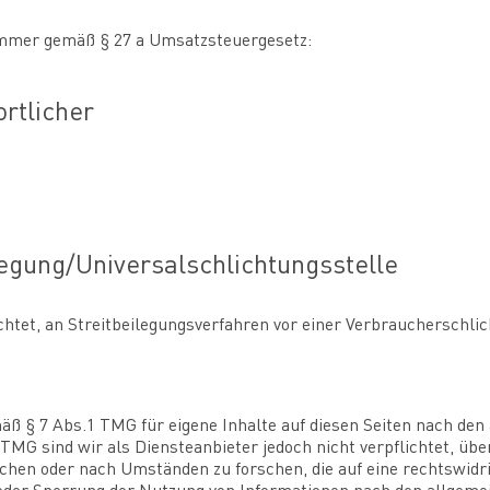
mmer gemäß § 27 a Umsatzsteuergesetz:
rtlicher
legung/Universal­schlichtungs­stelle
lichtet, an Streitbeilegungsverfahren vor einer Verbraucherschli
äß § 7 Abs.1 TMG für eigene Inhalte auf diesen Seiten nach de
 TMG sind wir als Diensteanbieter jedoch nicht verpflichtet, übe
hen oder nach Umständen zu forschen, die auf eine rechtswidri