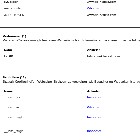
svSession
www.die-riedels.com
test_cookie
Wix.com
XSRF-TOKEN
www.die-riedels.com
Präferenzen (1)
Präferenz-Cookies ermöglichen einer Webseite sich an Informationen zu erinnern, die die Art be
Name
Anbieter
LaSID
fotofabriek.ladesk.com
Statistiken (22)
Statistik-Cookies helfen Webseiten-Besitzern zu verstehen, wie Besucher mit Webseiten inte
Name
Anbieter
__insp_dct
Inspectlet
__insp_lml
Wix.com
__insp_targlpt
Inspectlet
__insp_targlpu
Inspectlet