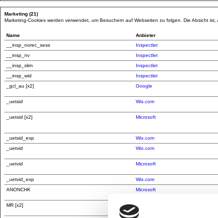
Marketing (21)
Marketing-Cookies werden verwendet, um Besuchern auf Webseiten zu folgen. Die Absicht ist, A
Name
Anbieter
__insp_norec_sess
Inspectlet
__insp_nv
Inspectlet
__insp_slim
Inspectlet
__insp_wid
Inspectlet
_gcl_au [x2]
Google
_uetsid
Wix.com
_uetsid [x2]
Microsoft
_uetsid_exp
Wix.com
_uetvid
Wix.com
_uetvid
Microsoft
_uetvid_exp
Wix.com
ANONCHK
Microsoft
MR [x2]
Microsoft