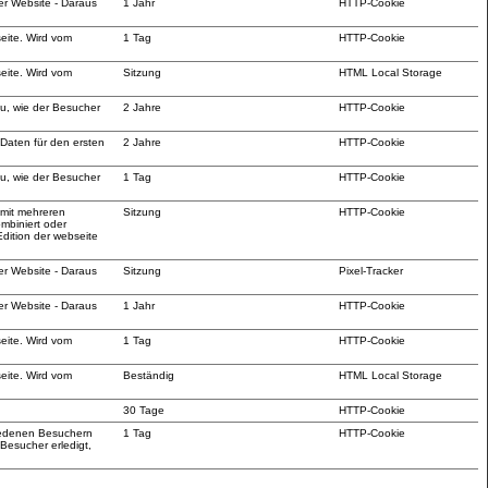
er Website - Daraus
1 Jahr
HTTP-Cookie
.
seite. Wird vom
1 Tag
HTTP-Cookie
seite. Wird vom
Sitzung
HTML Local Storage
zu, wie der Besucher
2 Jahre
HTTP-Cookie
Daten für den ersten
2 Jahre
HTTP-Cookie
zu, wie der Besucher
1 Tag
HTTP-Cookie
 mit mehreren
Sitzung
HTTP-Cookie
ombiniert oder
dition der webseite
er Website - Daraus
Sitzung
Pixel-Tracker
.
er Website - Daraus
1 Jahr
HTTP-Cookie
.
seite. Wird vom
1 Tag
HTTP-Cookie
seite. Wird vom
Beständig
HTML Local Storage
30 Tage
HTTP-Cookie
hiedenen Besuchern
1 Tag
HTTP-Cookie
Besucher erledigt,