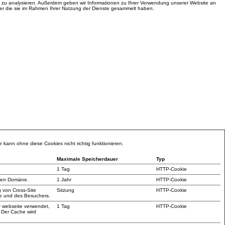
e zu analysieren. Außerdem geben wir Informationen zu Ihrer Verwendung unserer Website an
der die sie im Rahmen Ihrer Nutzung der Dienste gesammelt haben.
kann ohne diese Cookies nicht richtig funktionieren.
Maximale Speicherdauer
Typ
1 Tag
HTTP-Cookie
llen Domäne.
1 Jahr
HTTP-Cookie
 von Cross-Site
Sitzung
HTTP-Cookie
ite und des Besuchers.
er webseite verwendet,
1 Tag
HTTP-Cookie
 Der Cache wird