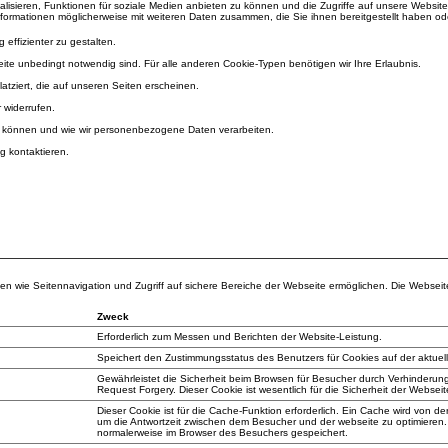
isieren, Funktionen für soziale Medien anbieten zu können und die Zugriffe auf unsere Websit
nformationen möglicherweise mit weiteren Daten zusammen, die Sie ihnen bereitgestellt haben o
effizienter zu gestalten.
ite unbedingt notwendig sind. Für alle anderen Cookie-Typen benötigen wir Ihre Erlaubnis.
atziert, die auf unseren Seiten erscheinen.
 widerrufen.
eren können und wie wir personenbezogene Daten verarbeiten.
g kontaktieren.
 wie Seitennavigation und Zugriff auf sichere Bereiche der Webseite ermöglichen. Die Webseite 
Zweck
Erforderlich zum Messen und Berichten der Website-Leistung.
Speichert den Zustimmungsstatus des Benutzers für Cookies auf der aktue
Gewährleistet die Sicherheit beim Browsen für Besucher durch Verhinderung
Request Forgery. Dieser Cookie ist wesentlich für die Sicherheit der Webse
Dieser Cookie ist für die Cache-Funktion erforderlich. Ein Cache wird von d
um die Antwortzeit zwischen dem Besucher und der webseite zu optimieren.
normalerweise im Browser des Besuchers gespeichert.