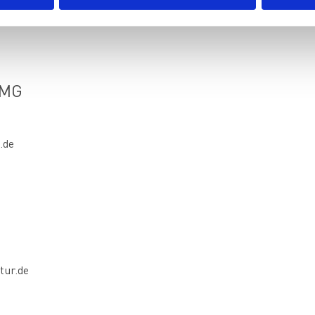
TMG
.de
tur.de