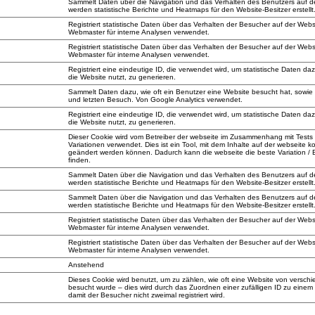
Sammelt Daten über die Navigation und das Verhalten des Benutzers auf d
werden statistische Berichte und Heatmaps für den Website-Besitzer erstellt
Registriert statistische Daten über das Verhalten der Besucher auf der Web
Webmaster für interne Analysen verwendet.
Registriert statistische Daten über das Verhalten der Besucher auf der Web
Webmaster für interne Analysen verwendet.
Registriert eine eindeutige ID, die verwendet wird, um statistische Daten da
die Website nutzt, zu generieren.
Sammelt Daten dazu, wie oft ein Benutzer eine Website besucht hat, sowie 
und letzten Besuch. Von Google Analytics verwendet.
Registriert eine eindeutige ID, die verwendet wird, um statistische Daten da
die Website nutzt, zu generieren.
Dieser Cookie wird vom Betreiber der webseite im Zusammenhang mit Tests
Variationen verwendet. Dies ist ein Tool, mit dem Inhalte auf der webseite k
geändert werden können. Dadurch kann die webseite die beste Variation / E
finden.
Sammelt Daten über die Navigation und das Verhalten des Benutzers auf d
werden statistische Berichte und Heatmaps für den Website-Besitzer erstellt
Sammelt Daten über die Navigation und das Verhalten des Benutzers auf d
werden statistische Berichte und Heatmaps für den Website-Besitzer erstellt
Registriert statistische Daten über das Verhalten der Besucher auf der Web
Webmaster für interne Analysen verwendet.
Registriert statistische Daten über das Verhalten der Besucher auf der Web
Webmaster für interne Analysen verwendet.
Anstehend
Dieses Cookie wird benutzt, um zu zählen, wie oft eine Website von versc
besucht wurde – dies wird durch das Zuordnen einer zufälligen ID zu einem 
damit der Besucher nicht zweimal registriert wird.