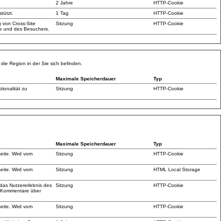
2 Jahre
HTTP-Cookie
tützt.
1 Tag
HTTP-Cookie
 von Cross-Site
Sitzung
HTTP-Cookie
ite und des Besuchers.
die Region in der Sie sich befinden.
Maximale Speicherdauer
Typ
ionalität zu
Sitzung
HTTP-Cookie
Maximale Speicherdauer
Typ
seite. Wird vom
Sitzung
HTTP-Cookie
seite. Wird vom
Sitzung
HTML Local Storage
das Nutzererlebnis des
Sitzung
HTTP-Cookie
, Kommentare über
seite. Wird vom
Sitzung
HTTP-Cookie