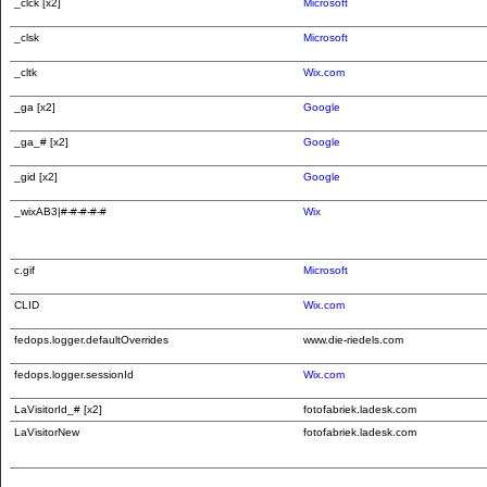
_clck [x2]
Microsoft
_clsk
Microsoft
_cltk
Wix.com
_ga [x2]
Google
_ga_# [x2]
Google
_gid [x2]
Google
_wixAB3|#-#-#-#-#
Wix
c.gif
Microsoft
CLID
Wix.com
fedops.logger.defaultOverrides
www.die-riedels.com
fedops.logger.sessionId
Wix.com
LaVisitorId_# [x2]
fotofabriek.ladesk.com
LaVisitorNew
fotofabriek.ladesk.com