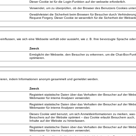
Dieser Cookie ist für die Login-Funktion auf der webseite erforderlich.
Verwendet, um zu überprüfen, ob der Browser des Benutzers Cookies unters
Gewährleistet die Sicherheit beim Browsen für Besucher durch Verhinderung
Request Forgery. Dieser Cookie ist wesentlich für die Sicherheit der Webse
einflussen, wie sich eine Webseite verhält oder aussieht, wie z. B. Ihre bevorzugte Sprache oder 
Zweck
Ermöglicht der Webseite, den Besucher zu erkennen, um die Chat-Box-Funkt
optimieren.
ragieren, indem Informationen anonym gesammelt und gemeldet werden.
Zweck
Registriert statistische Daten über das Verhalten der Besucher auf der Web
Webmaster für interne Analysen verwendet.
Registriert statistische Daten über das Verhalten der Besucher auf der Web
Webmaster für interne Analysen verwendet.
Dieses Cookie wird benutzt, um sich Anmeldeinformationen zu merken, was 
Besuchers auf der Website optimiert – das Cookie erlaubt Besuchern auch
Inhalte auf der Website zu hinterlassen.
Registriert statistische Daten über das Verhalten der Besucher auf der Web
Webmaster für interne Analysen verwendet.