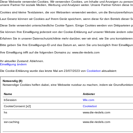
Diese Webseite verwendet Cookies. Wir verwenden Cookies, um Inhalte und Anzeigen zu personal
unsere Partner für soziale Medien, Werbung und Analysen weiter. Unsere Partner führen diese I
Cookies sind kleine Textdateien, die von Webseiten verwendet werden, um die Benutzererfahrung 
Laut Gesetz können wir Cookies auf Ihrem Gerät speichern, wenn diese für den Betrieb dieser Se
Diese Seite verwendet unterschiedliche Cookie-Typen. Einige Cookies werden von Drittparteien pl
Sie können Ihre Einwilligung jederzeit von der Cookie-Erklärung auf unserer Website ändern oder
Erfahren Sie in unserer Datenschutzrichtlinie mehr darüber, wer wir sind, wie Sie uns kontakti
Bitte geben Sie Ihre Einwilligungs-ID und das Datum an, wenn Sie uns bezüglich Ihrer Einwilligun
Ihre Einwilligung trifft auf die folgenden Domains zu: www.die-riedels.com
Ihr aktueller Zustand: Ablehnen.
Einwilligung ändern
Die Cookie-Erklärung wurde das letzte Mal am 23/07/2023 von
Cookiebot
aktualisiert:
Notwendig (8)
Notwendige Cookies helfen dabei, eine Webseite nutzbar zu machen, indem sie Grundfunktionen
Name
Anbieter
bSession
Wix.com
CookieConsent [x2]
Cookiebot
hs
www.die-riedels.com
ssr-caching
www.die-riedels.com