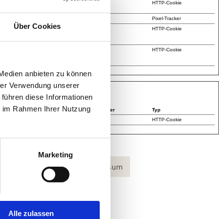
e ermöglicht Benutzer-
1 Jahr
HTTP-Cookie
Sitzung
Pixel-Tracker
Über Cookies
rneuten Besuche auf
Sitzung
HTTP-Cookie
rd für die
on der Website zu
1 Jahr
HTTP-Cookie
nte Produkte oder
 Medien anbieten zu können
hrer Verwendung unserer
 führen diese Informationen
ie im Rahmen Ihrer Nutzung
Maximale Speicherdauer
Typ
7 Tage
HTTP-Cookie
Marketing
akt
Datenschutz
Impressum
Alle zulassen