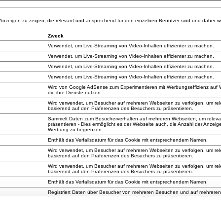
nzeigen zu zeigen, die relevant und ansprechend für den einzelnen Benutzer sind und daher wert
Zweck
Verwendet, um Live-Streaming von Video-Inhalten effizienter zu machen.
Verwendet, um Live-Streaming von Video-Inhalten effizienter zu machen.
Verwendet, um Live-Streaming von Video-Inhalten effizienter zu machen.
Verwendet, um Live-Streaming von Video-Inhalten effizienter zu machen.
Wird von Google AdSense zum Experimentieren mit Werbungseffizienz auf 
die ihre Dienste nutzen.
Wird verwendet, um Besucher auf mehreren Webseiten zu verfolgen, um re
basierend auf den Präferenzen des Besuchers zu präsentieren.
Sammelt Daten zum Besucherverhalten auf mehreren Webseiten, um relev
präsentieren - Dies ermöglicht es der Webseite auch, die Anzahl der Anzeig
Werbung zu begrenzen.
Enthält das Verfallsdatum für das Cookie mit entsprechendem Namen.
Wird verwendet, um Besucher auf mehreren Webseiten zu verfolgen, um re
basierend auf den Präferenzen des Besuchers zu präsentieren.
Wird verwendet, um Besucher auf mehreren Webseiten zu verfolgen, um re
basierend auf den Präferenzen des Besuchers zu präsentieren.
Enthält das Verfallsdatum für das Cookie mit entsprechendem Namen.
Registriert Daten über Besucher von mehreren Besuchen und auf mehreren
Informationen werden verwendet, um die Effizienz der Werbung auf Websei
Wird verwendet, um Besucher auf mehreren Webseiten zu verfolgen, um re
basierend auf den Präferenzen des Besuchers zu präsentieren.