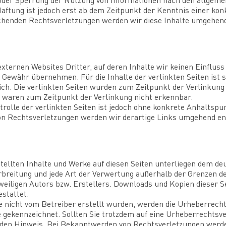
oder Sperrung der Nutzung von Informationen nach den allgeme
Haftung ist jedoch erst ab dem Zeitpunkt der Kenntnis einer ko
henden Rechtsverletzungen werden wir diese Inhalte umgehend
xternen Websites Dritter, auf deren Inhalte wir keinen Einflus
 Gewähr übernehmen. Für die Inhalte der verlinkten Seiten ist s
lich. Die verlinkten Seiten wurden zum Zeitpunkt der Verlinkun
e waren zum Zeitpunkt der Verlinkung nicht erkennbar.
rolle der verlinkten Seiten ist jedoch ohne konkrete Anhaltspu
n Rechtsverletzungen werden wir derartige Links umgehend en
stellten Inhalte und Werke auf diesen Seiten unterliegen dem d
Verbreitung und jede Art der Verwertung außerhalb der Grenzen 
eiligen Autors bzw. Erstellers. Downloads und Kopien dieser Sei
stattet.
ite nicht vom Betreiber erstellt wurden, werden die Urheberrech
he gekennzeichnet. Sollten Sie trotzdem auf eine Urheberrecht
den Hinweis. Bei Bekanntwerden von Rechtsverletzungen werden