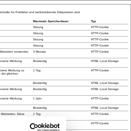
voller für Publisher und werbetreibende Drittparteien sind.
Maximale Speicherdauer
Typ
Sitzung
HTTP-Cookie
Sitzung
HTTP-Cookie
Sitzung
HTTP-Cookie
Sitzung
HTTP-Cookie
Webseiten verwendet,
3 Monate
HTTP-Cookie
levante Werbung
Beständig
HTML Local Storage
antere Werbung zu
1 Tag
HTTP-Cookie
e der gleichen
Beständig
HTML Local Storage
levante Werbung
Beständig
HTML Local Storage
levante Werbung
1 Jahr
HTTP-Cookie
Beständig
HTML Local Storage
 Webseiten. Diese
1 Tag
HTTP-Cookie
ten zu messen.
levante Werbung
7 Tage
HTTP-Cookie