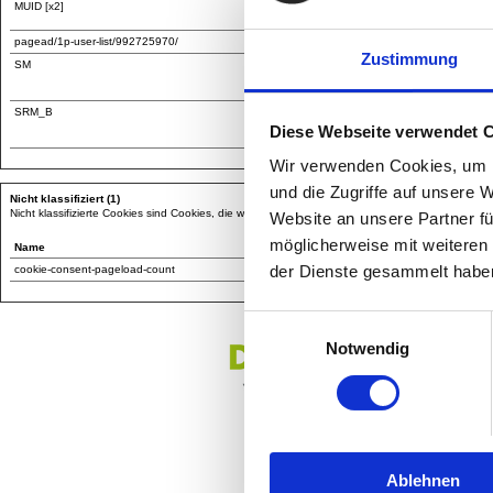
MUID [x2]
Wix.com
Microsoft
pagead/1p-user-list/992725970/
Wix.com
Zustimmung
SM
Microsoft
SRM_B
Microsoft
Diese Webseite verwendet 
Wir verwenden Cookies, um I
und die Zugriffe auf unsere 
Nicht klassifiziert (1)
Nicht klassifizierte Cookies sind Cookies, die wir gerade versuchen zu klassifizieren, zusammen
Website an unsere Partner fü
möglicherweise mit weiteren
Name
Anbieter
der Dienste gesammelt habe
cookie-consent-pageload-count
Azure
Einwilligungsauswahl
Notwendig
Ablehnen