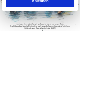
Ablehnen
DIE RIEDELS.
Inh. Volker Riedel
Panoramastraße 22
75438 Knittlingen
Festnetz
+49 7043 6009
Mobil / WhatsApp
+49 170 8642622
Email
info@riedel-werbeagentur.de
© 2023 DIE RIEDELS.